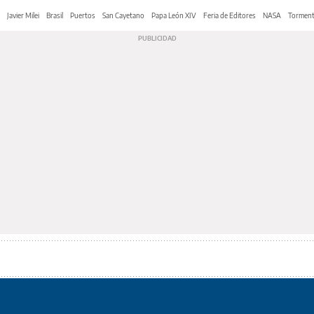
Javier Milei
Brasil
Puertos
San Cayetano
Papa León XIV
Feria de Editores
NASA
Tormen