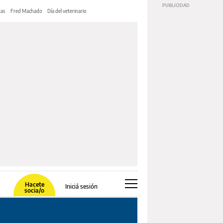
tas
Fred Machado
Día del veterinario
Hacete
Iniciá sesión
socia/o