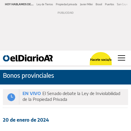
HOY HABLAMOS DE...
Ley de Tierras
Propiedad privada
Javier Milei
Brasil
Puertos
San Cayeta
Hacete socia/o
Bonos provinciales
EN VIVO
El Senado debate la Ley de Inviolabilidad
de la Propiedad Privada
20 de enero de 2024