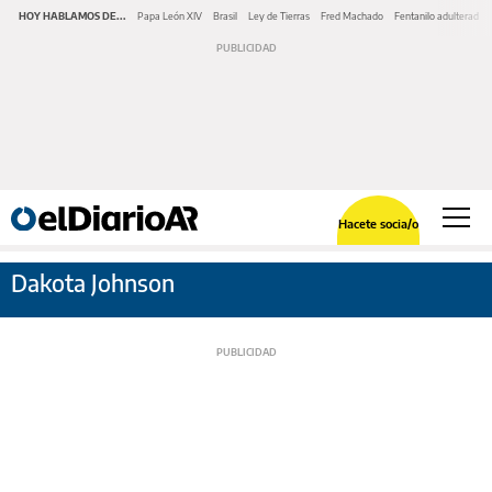
HOY HABLAMOS DE...
Papa León XIV
Brasil
Ley de Tierras
Fred Machado
Fentanilo adulterado
Hacete socia/o
Dakota Johnson