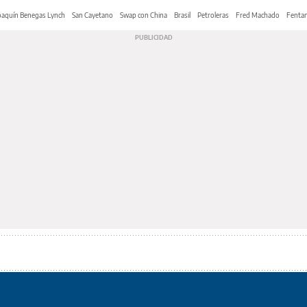
oaquín Benegas Lynch
San Cayetano
Swap con China
Brasil
Petroleras
Fred Machado
Fentan