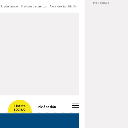
ilo adulterado
Prácticos de puertos
Alejandro Sarubbi Benítez
Hacete
Iniciá sesión
socia/o