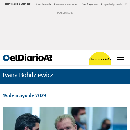
HOY HABLAMOS DE...
Casa Rosada
Panorama económico
San Cayetano
Propiedad privada
Repr
Hacete socia/o
Ivana Bohdziewicz
15 de mayo de 2023