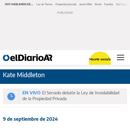
HOY HABLAMOS DE...
Ley de Tierras
Propiedad privada
Javier Milei
Brasil
Puertos
San Cayeta
Hacete socia/o
Kate Middleton
EN VIVO
El Senado debate la Ley de Inviolabilidad
de la Propiedad Privada
9 de septiembre de 2024