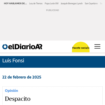
HOY HABLAMOS DE...
Ley de Tierras
Papa León XIV
Joaquín Benegas Lynch
San Cayetano
Swap
Hacete socia/o
Luis Fonsi
22 de febrero de 2025
Opinión
Despacito