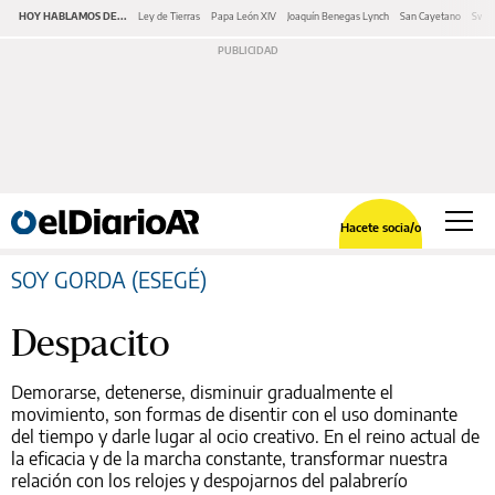
HOY HABLAMOS DE...
Ley de Tierras
Papa León XIV
Joaquín Benegas Lynch
San Cayetano
Swap
Hacete socia/o
SOY GORDA (ESEGÉ)
Despacito
Demorarse, detenerse, disminuir gradualmente el
movimiento, son formas de disentir con el uso dominante
del tiempo y darle lugar al ocio creativo. En el reino actual de
la eficacia y de la marcha constante, transformar nuestra
relación con los relojes y despojarnos del palabrerío