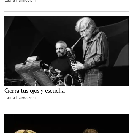
Laura Haimovichi
Cierra tus ojos y escucha
Laura Haimovichi