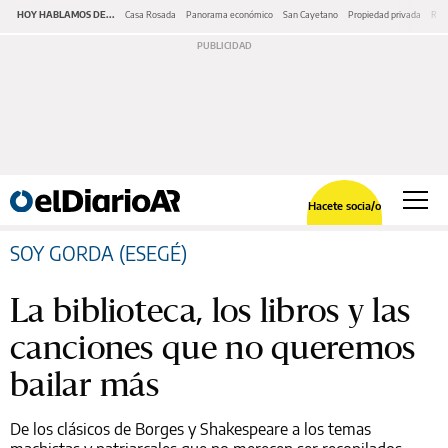
HOY HABLAMOS DE...
Casa Rosada
Panorama económico
San Cayetano
Propiedad privada
Repr
Hacete socia/o
SOY GORDA (ESEGÉ)
La biblioteca, los libros y las
canciones que no queremos
bailar más
De los clásicos de Borges y Shakespeare a los temas