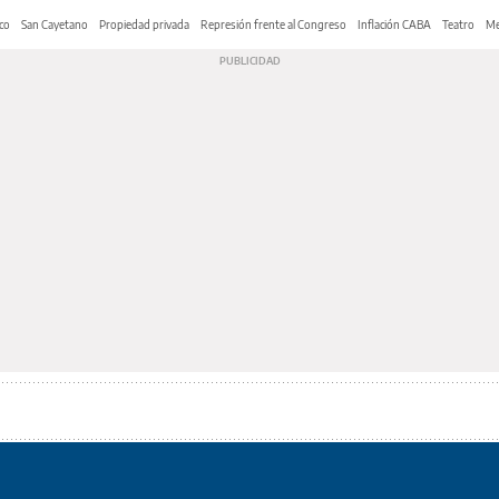
co
San Cayetano
Propiedad privada
Represión frente al Congreso
Inflación CABA
Teatro
Me