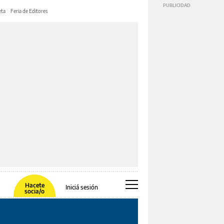
ta
Feria de Editores
Hacete
Iniciá sesión
socia/o