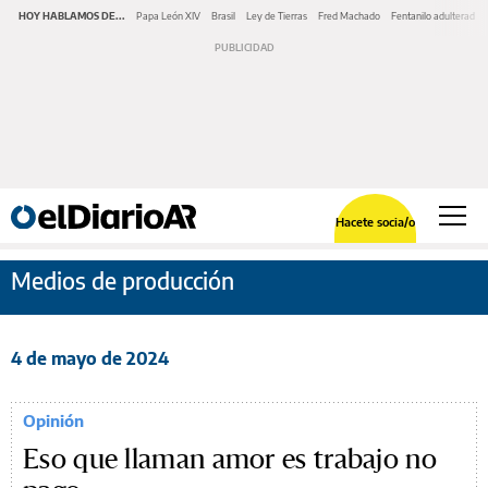
HOY HABLAMOS DE...
Papa León XIV
Brasil
Ley de Tierras
Fred Machado
Fentanilo adulterado
Hacete socia/o
Medios de producción
4 de mayo de 2024
Opinión
Eso que llaman amor es trabajo no