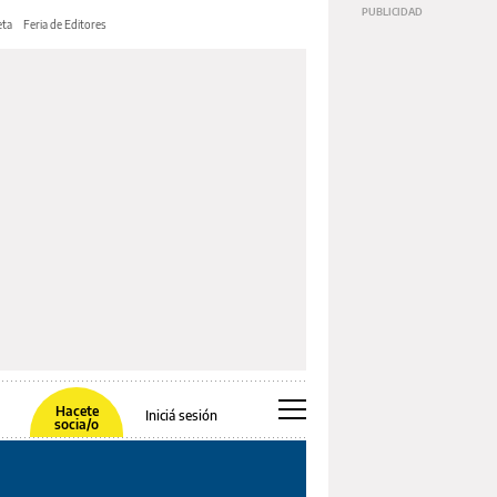
ta
Feria de Editores
Hacete
Iniciá sesión
socia/o