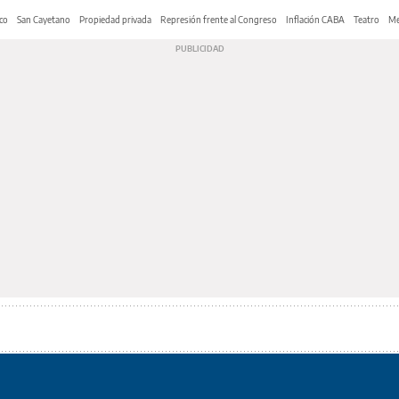
co
San Cayetano
Propiedad privada
Represión frente al Congreso
Inflación CABA
Teatro
Me