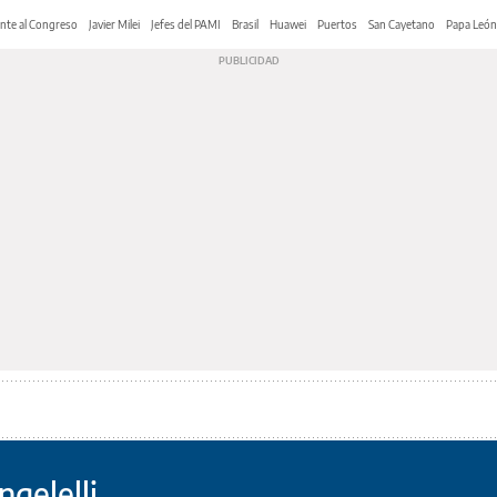
nte al Congreso
Javier Milei
Jefes del PAMI
Brasil
Huawei
Puertos
San Cayetano
Papa León
gelelli