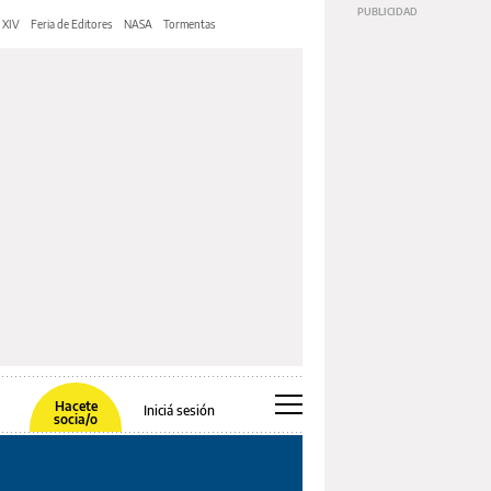
 XIV
Feria de Editores
NASA
Tormentas
Hacete
Iniciá sesión
socia/o