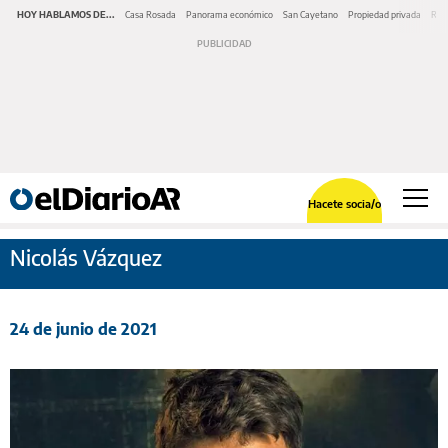
HOY HABLAMOS DE...
Casa Rosada
Panorama económico
San Cayetano
Propiedad privada
Repr
Hacete socia/o
Nicolás Vázquez
24 de junio de 2021