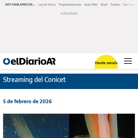
HOY HABLAMOS DE...
Ley de Tierras
Propiedad privada
Javier Milei
Brasil
Puertos
San Cayeta
Hacete socia/o
Streaming del Conicet
5 de febrero de 2026