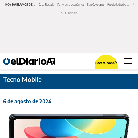
HOY HABLAMOS DE...
Casa Rosada
Panorama económico
San Cayetano
Propiedad privada
Repr
Hacete socia/o
Tecno Mobile
6 de agosto de 2024