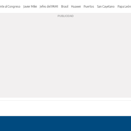
nte al Congreso
Javier Milei
Jefes del PAMI
Brasil
Huawei
Puertos
San Cayetano
Papa León