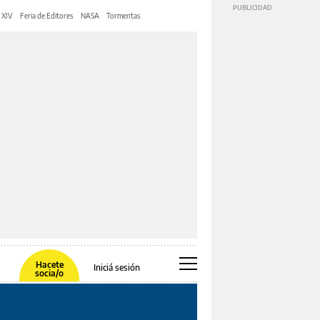
 XIV
Feria de Editores
NASA
Tormentas
Hacete
Iniciá sesión
socia/o