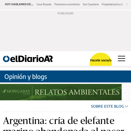
HOY HABLAMOS DE...
Casa Rosada
Panorama económico
San Cayetano
Propiedad privada
Repr
Hacete socia/o
Opinión y blogs
SOBRE ESTE BLOG
Argentina: cría de elefante