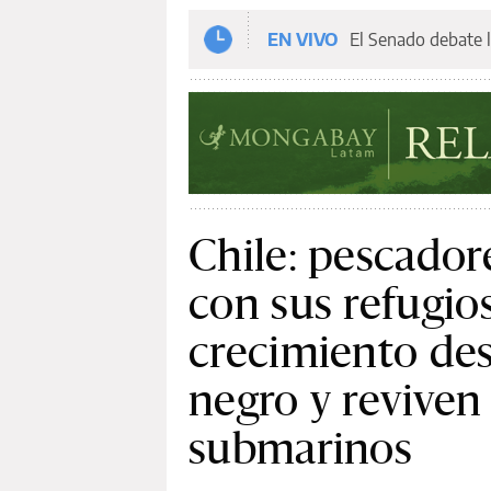
EN VIVO
El Senado debate l
Chile: pescador
con sus refugio
crecimiento des
negro y reviven
submarinos