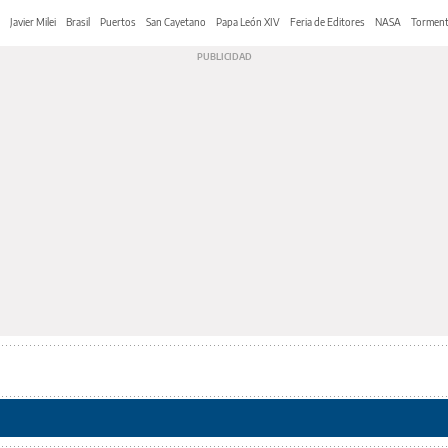
Javier Milei
Brasil
Puertos
San Cayetano
Papa León XIV
Feria de Editores
NASA
Tormen