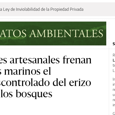
a Ley de Inviolabilidad de la Propiedad Privada
S
R
es artesanales frenan
L
t
s marinos el
L
controlado del erizo
I
i
 los bosques
r
u
r
i
G