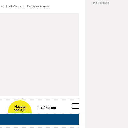
tas
Fred Machado
Día del veterinario
Hacete
Iniciá sesión
socia/o