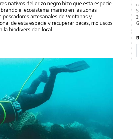
es nativos del erizo negro hizo que esta especie
r
librando el ecosistema marino en las zonas
S
los pescadores artesanales de Ventanas y
2
ional de esta especie y recuperar peces, moluscos
G
la biodiversidad local.
B