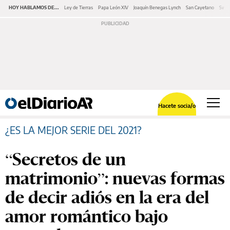
HOY HABLAMOS DE...
Ley de Tierras
Papa León XIV
Joaquín Benegas Lynch
San Cayetano
Swap
Hacete socia/o
¿ES LA MEJOR SERIE DEL 2021?
“Secretos de un
matrimonio”: nuevas formas
de decir adiós en la era del
amor romántico bajo