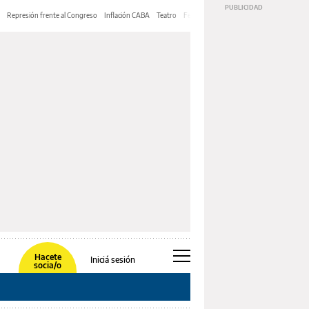
Represión frente al Congreso
Inflación CABA
Teatro
Feria de Editores
Mery Streep
Hacete
Iniciá sesión
socia/o