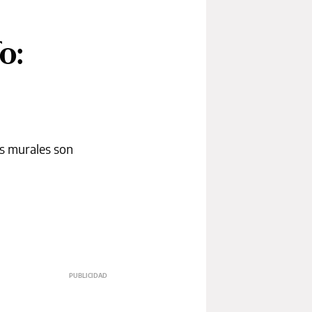
o:
us murales son