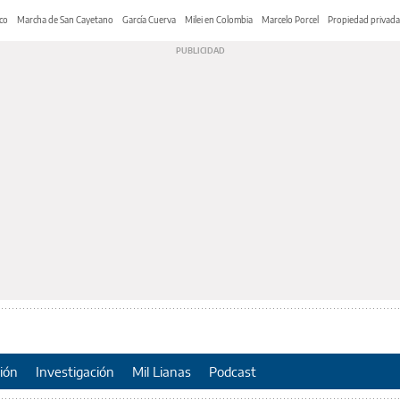
co
Marcha de San Cayetano
García Cuerva
Milei en Colombia
Marcelo Porcel
Propiedad privada
ión
Investigación
Mil Lianas
Podcast