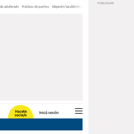
ilo adulterado
Prácticos de puertos
Alejandro Sarubbi Benítez
Hacete
Iniciá sesión
socia/o