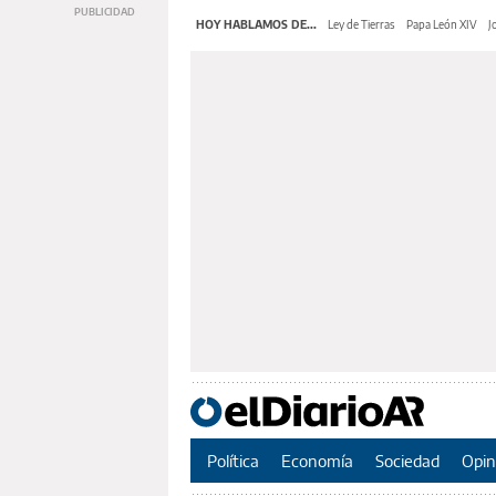
HOY HABLAMOS DE...
Ley de Tierras
Papa León XIV
J
Política
Economía
Sociedad
Opin