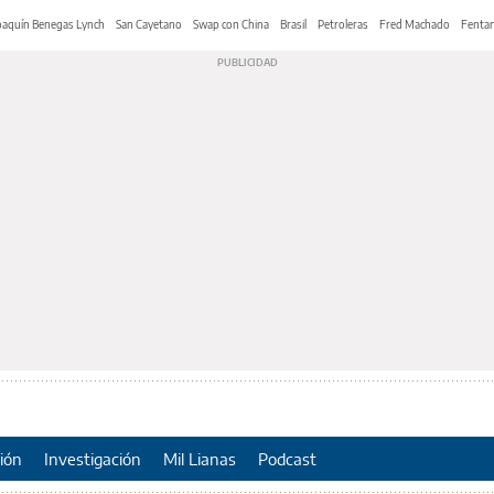
oaquín Benegas Lynch
San Cayetano
Swap con China
Brasil
Petroleras
Fred Machado
Fentan
ión
Investigación
Mil Lianas
Podcast