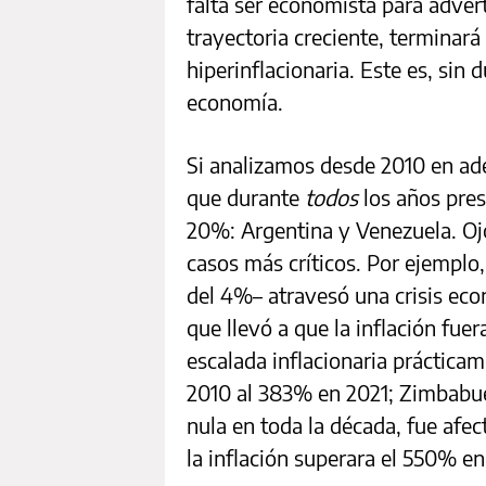
falta ser economista para advert
trayectoria creciente, terminar
hiperinflacionaria. Este es, sin
economía.
Si analizamos desde 2010 en ad
que durante
todos
los años pres
20%: Argentina y Venezuela. Ojo
casos más críticos. Por ejemplo,
del 4%– atravesó una crisis eco
que llevó a que la inflación fu
escalada inflacionaria práctica
2010 al 383% en 2021; Zimbabue
nula en toda la década, fue afec
la inflación superara el 550% e