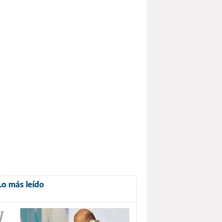
Lo más leído
1