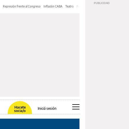
Represión frente al Congreso
Inflación CABA
Teatro
Feria de Editores
Mery Streep
Hacete
Iniciá sesión
socia/o