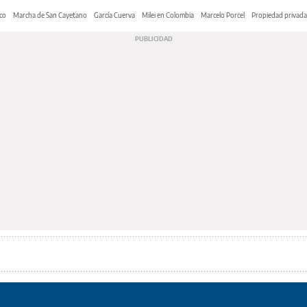
co
Marcha de San Cayetano
García Cuerva
Milei en Colombia
Marcelo Porcel
Propiedad privada