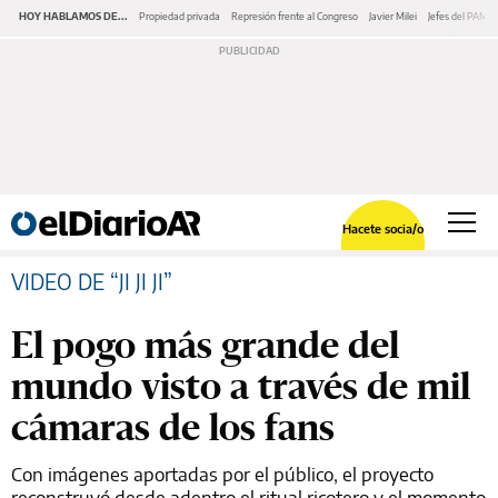
HOY HABLAMOS DE...
Propiedad privada
Represión frente al Congreso
Javier Milei
Jefes del PAMI
Hacete socia/o
VIDEO DE “JI JI JI”
El pogo más grande del
mundo visto a través de mil
cámaras de los fans
Con imágenes aportadas por el público, el proyecto
reconstruyó desde adentro el ritual ricotero y el momento