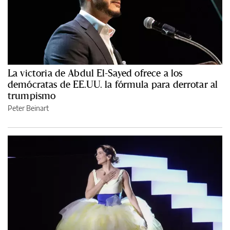
La victoria de Abdul El-Sayed ofrece a los
demócratas de EE.UU. la fórmula para derrotar al
trumpismo
Peter Beinart