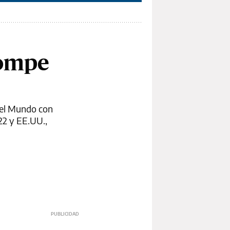
rompe
 del Mundo con
22 y EE.UU.,