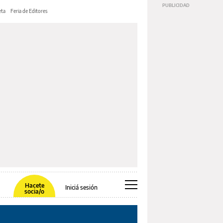
ta
Feria de Editores
Hacete
Iniciá sesión
socia/o