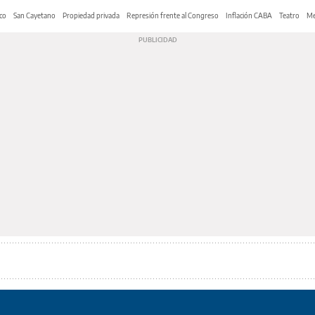
co
San Cayetano
Propiedad privada
Represión frente al Congreso
Inflación CABA
Teatro
Me