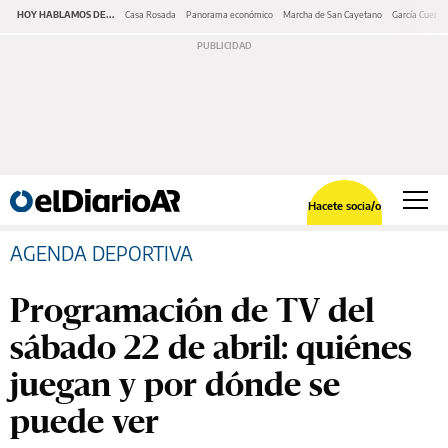
HOY HABLAMOS DE...
Casa Rosada
Panorama económico
Marcha de San Cayetano
García Cuerva
Hacete socia/o
AGENDA DEPORTIVA
Programación de TV del
sábado 22 de abril: quiénes
juegan y por dónde se
puede ver