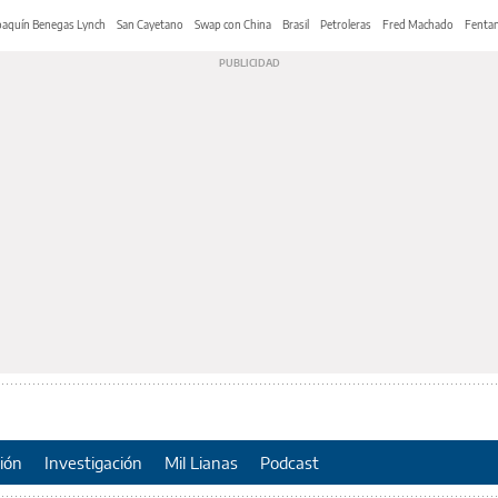
oaquín Benegas Lynch
San Cayetano
Swap con China
Brasil
Petroleras
Fred Machado
Fentan
ión
Investigación
Mil Lianas
Podcast