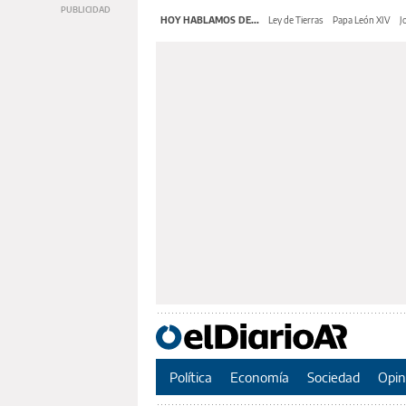
HOY HABLAMOS DE...
Ley de Tierras
Papa León XIV
J
Política
Economía
Sociedad
Opin