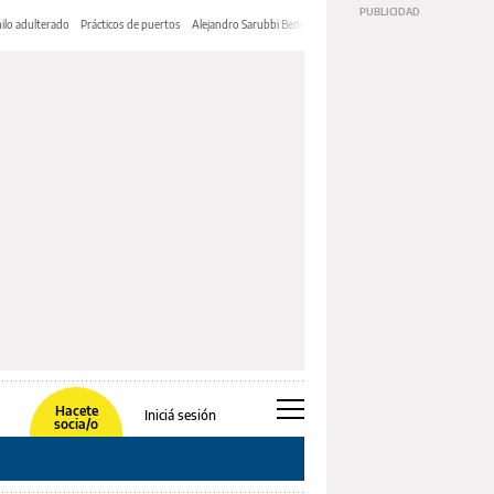
ilo adulterado
Prácticos de puertos
Alejandro Sarubbi Benítez
Hacete
Iniciá sesión
socia/o