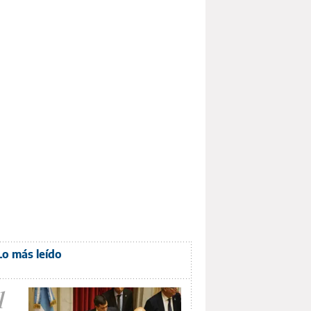
Lo más leído
1