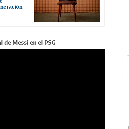
de
eneración
al de Messi en el PSG