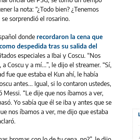
 tener la nota: “¿Todo bien? ¿Tenemos
 se sorprendió el rosarino.
 español donde
recordaron la cena que
 como despedida tras su salida del
tados especiales a Ibai y Coscu. “Nos
 a Coscu y a mí...”, le dijo el streamer. “Sí,
ad fue que estaba el Kun ahí, le había
cu antes... Igual, si lo contaron ustedes,
ió Messi. “Le dije que nos íbamos a ver,
asó. Yo sabía que él se iba y antes que se
ue nos íbamos a ver, me dijo que estaba
aclaró.
 bromas con lo de tu cena, no?”, le dijo