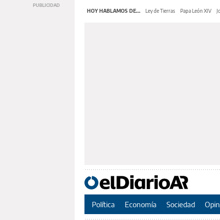
HOY HABLAMOS DE...
Ley de Tierras
Papa León XIV
J
Política
Economía
Sociedad
Opin