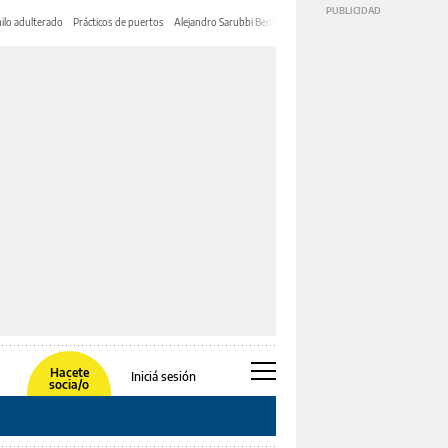
ilo adulterado
Prácticos de puertos
Alejandro Sarubbi Benítez
Hacete
Iniciá sesión
socia/o