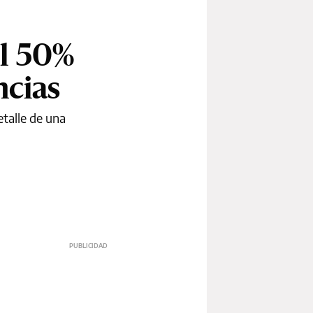
el 50%
ncias
etalle de una