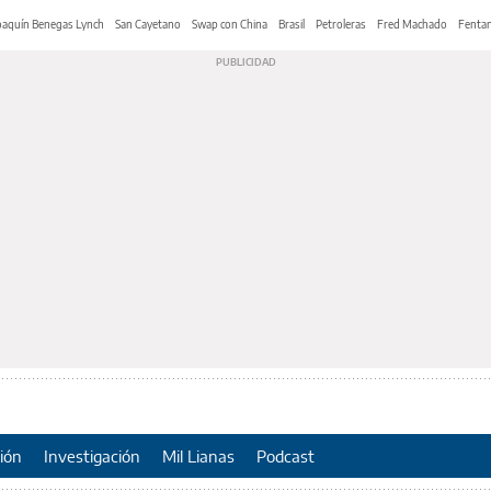
oaquín Benegas Lynch
San Cayetano
Swap con China
Brasil
Petroleras
Fred Machado
Fentan
ión
Investigación
Mil Lianas
Podcast