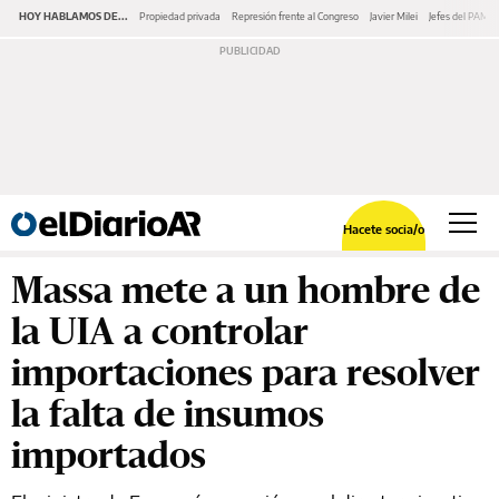
HOY HABLAMOS DE...
Propiedad privada
Represión frente al Congreso
Javier Milei
Jefes del PAMI
Hacete socia/o
Massa mete a un hombre de
la UIA a controlar
importaciones para resolver
la falta de insumos
importados