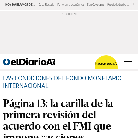
HOY HABLAMOS DE...
Casa Rosada
Panorama económico
San Cayetano
Propiedad privada
Repr
Hacete socia/o
LAS CONDICIONES DEL FONDO MONETARIO
INTERNACIONAL
Página 13: la carilla de la
primera revisión del
acuerdo con el FMI que
impone “acciones