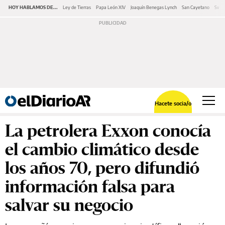
HOY HABLAMOS DE...
Ley de Tierras
Papa León XIV
Joaquín Benegas Lynch
San Cayetano
Swap
Hacete socia/o
La petrolera Exxon conocía
el cambio climático desde
los años 70, pero difundió
información falsa para
salvar su negocio