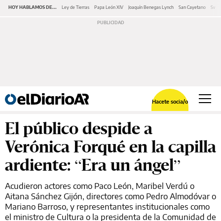
HOY HABLAMOS DE...
Ley de Tierras
Papa León XIV
Joaquín Benegas Lynch
San Cayetano
Swap
Hacete socia/o
El público despide a
Verónica Forqué en la capilla
ardiente: “Era un ángel”
Acudieron actores como Paco León, Maribel Verdú o
Aitana Sánchez Gijón, directores como Pedro Almodóvar o
Mariano Barroso, y representantes institucionales como
el ministro de Cultura o la presidenta de la Comunidad de