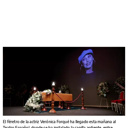
El féretro de la actriz Verónica Forqué ha llegado esta mañana al
Teatro Español, donde se ha instalado la capilla ardiente, entre