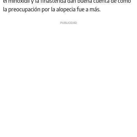
el minoxidil y la finasterida dan buena cuenta de cómo
la preocupación por la alopecia fue a más.