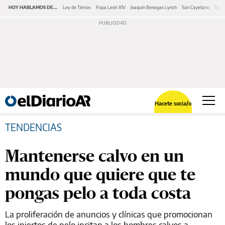
HOY HABLAMOS DE...
Ley de Tierras
Papa León XIV
Joaquín Benegas Lynch
San Cayetano
Swap
Hacete socia/o
TENDENCIAS
Mantenerse calvo en un
mundo que quiere que te
pongas pelo a toda costa
La proliferación de anuncios y clínicas que promocionan
los injertos de pelo incitan a los hombres calvos a