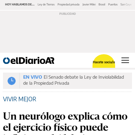
HOY HABLAMOS DE...
Ley de Tierras
Propiedad privada
Javier Milei
Brasil
Puertos
San Cayeta
Hacete socia/o
EN VIVO
El Senado debate la Ley de Inviolabilidad
de la Propiedad Privada
VIVIR MEJOR
Un neurólogo explica cómo
el ejercicio físico puede