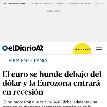
HOY HABLAMOS DE...
Casa Rosada
Panorama económico
Marcha de San Cayetano
García Cuerva
Hacete socia/o
GUERRA EN UCRANIA
El euro se hunde debajo del
dólar y la Eurozona entrará
en recesión
El indicador PMI que calcula S&P Global adelanta una
recesión en Alemania, locomotora económica de la