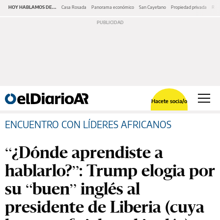
HOY HABLAMOS DE...
Casa Rosada
Panorama económico
San Cayetano
Propiedad privada
Repr
Hacete socia/o
ENCUENTRO CON LÍDERES AFRICANOS
“¿Dónde aprendiste a
hablarlo?”: Trump elogia por
su “buen” inglés al
presidente de Liberia (cuya