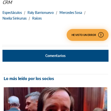
CRM
Espectáculos
/
Raly Barrionuevo
/
Mercedes Sosa
/
Noelia Sinkunas
/
Raíces
HE VISTO UN ERROR
Comentarios
Lo más leído por los socios