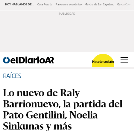
HOY HABLAMOS DE...
Casa Rosada
Panorama económico
Marcha de San Cayetano
García Cuerva
Hacete socia/o
RAÍCES
Lo nuevo de Raly
Barrionuevo, la partida del
Pato Gentilini, Noelia
Sinkunas y más