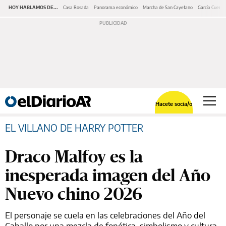
HOY HABLAMOS DE...
Casa Rosada
Panorama económico
Marcha de San Cayetano
García Cuerva
Hacete socia/o
EL VILLANO DE HARRY POTTER
Draco Malfoy es la
inesperada imagen del Año
Nuevo chino 2026
El personaje se cuela en las celebraciones del Año del
Caballo por una mezcla de fonética, simbolismo y cultura