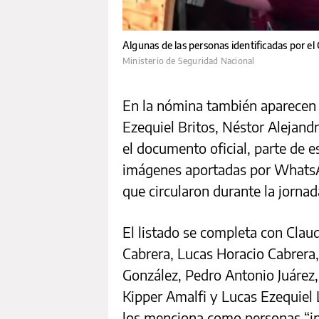
Algunas de las personas identificadas por el 
Ministerio de Seguridad Nacional
En la nómina también aparecen
Ezequiel Britos, Néstor Alejand
el documento oficial, parte de e
imágenes aportadas por WhatsAp
que circularon durante la jornad
El listado se completa con Clau
Cabrera, Lucas Horacio Cabrera,
González, Pedro Antonio Juárez,
Kipper Amalfi y Lucas Ezequiel 
los menciona como personas “in