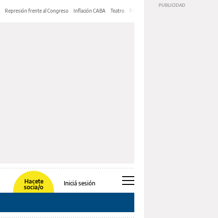
Represión frente al Congreso
Inflación CABA
Teatro
Feria de Editores
Mery Streep
Hacete
Iniciá sesión
socia/o