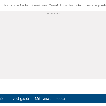
co
Marcha de San Cayetano
García Cuerva
Milei en Colombia
Marcelo Porcel
Propiedad privada
ión
Investigación
Mil Lianas
Podcast