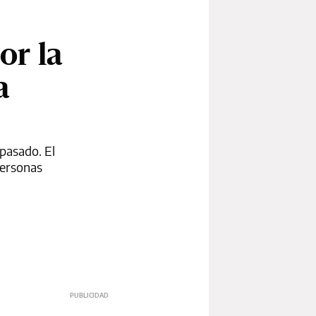
or la
a
 pasado. El
personas