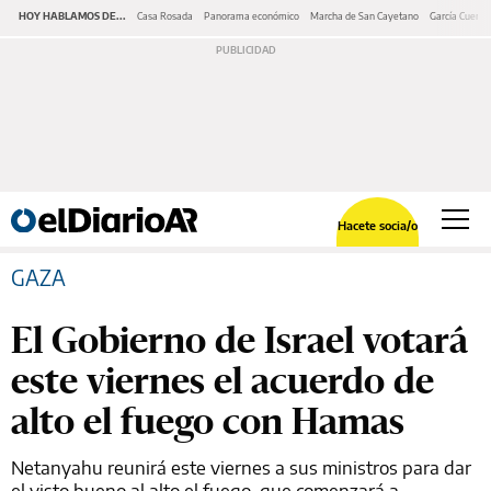
HOY HABLAMOS DE...
Casa Rosada
Panorama económico
Marcha de San Cayetano
García Cuerva
Hacete socia/o
GAZA
El Gobierno de Israel votará
este viernes el acuerdo de
alto el fuego con Hamas
Netanyahu reunirá este viernes a sus ministros para dar
el visto bueno al alto el fuego, que comenzará a