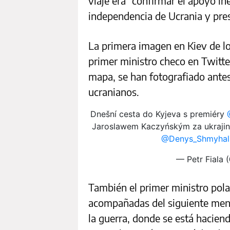
viaje era “confirmar el apoyo in
independencia de Ucrania y pre
La primera imagen en Kiev de los
primer ministro checo en Twitter
mapa, se han fotografiado ante
ucranianos.
Dnešní cesta do Kyjeva s premiéry
Jaroslawem Kaczyńským za ukraji
@Denys_Shmyhal
— Petr Fiala 
También el primer ministro pola
acompañadas del siguiente mens
la guerra, donde se está haciend