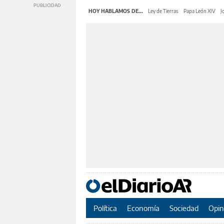
HOY HABLAMOS DE...
Ley de Tierras
Papa León XIV
J
Política
Economía
Sociedad
Opin