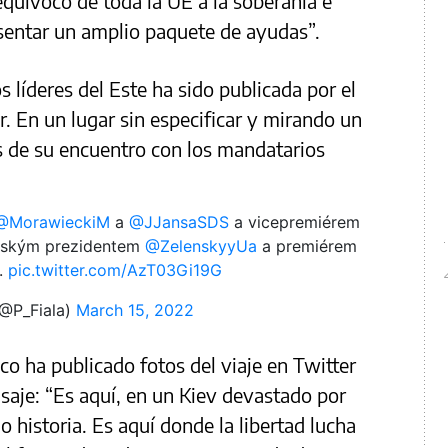
equívoco de toda la UE a la soberanía e
sentar un amplio paquete de ayudas”.
 líderes del Este ha sido publicada por el
. En un lugar sin especificar y mirando un
s de su encuentro con los mandatarios
@MorawieckiM
a
@JJansaSDS
a vicepremiérem
nským prezidentem
@ZelenskyyUa
a premiérem
.
pic.twitter.com/AzT03Gi19G
(@P_Fiala)
March 15, 2022
co ha publicado fotos del viaje en Twitter
aje: “Es aquí, en un Kiev devastado por
o historia. Es aquí donde la libertad lucha