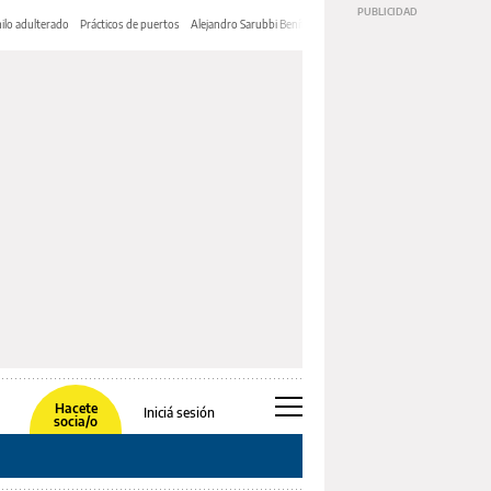
ilo adulterado
Prácticos de puertos
Alejandro Sarubbi Benítez
Hacete
Iniciá sesión
socia/o