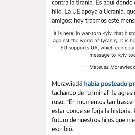
contra la tiranía. Es aquí donde
hilo. La UE apoya a Ucrania, qu
amigos: hoy traemos este mensa
It is here, in war-torn Kyiv, that his
against the world of tyranny. It is h
EU supports UA, which can count 
message to Kyiv to
— Mateusz Morawieck
Morawiecki
había posteado p
tachando de “criminal” la agresi
ruso. “En momentos tan trascen
estar donde se forja la historia.
futuro de nuestros hijos que mer
escribió.