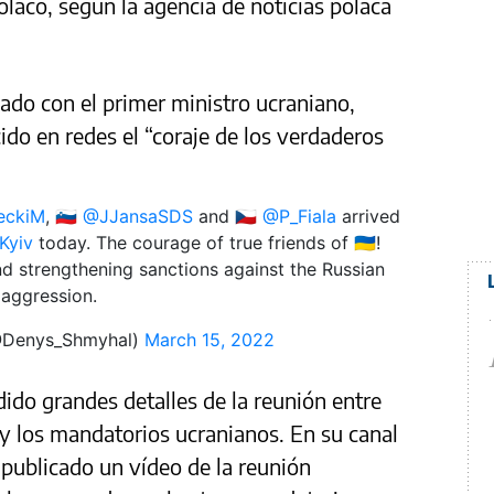
polaco, según la agencia de noticias polaca
ado con el primer ministro ucraniano,
do en redes el “coraje de los verdaderos
eckiM
, 🇸🇮
@JJansaSDS
and 🇨🇿
@P_Fiala
arrived
Kyiv
today. The courage of true friends of 🇺🇦!
d strengthening sanctions against the Russian
aggression.
@Denys_Shmyhal)
March 15, 2022
do grandes detalles de la reunión entre
 y los mandatorios ucranianos. En su canal
 publicado un vídeo de la reunión