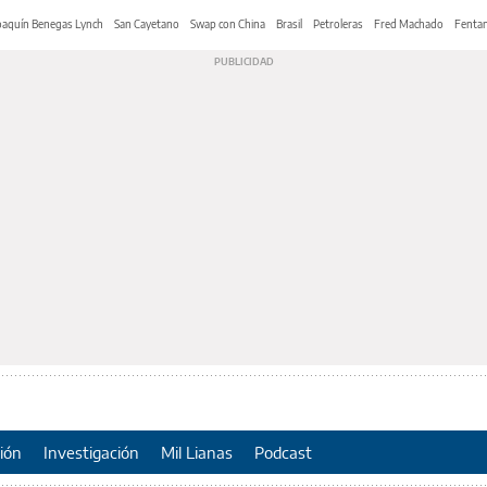
oaquín Benegas Lynch
San Cayetano
Swap con China
Brasil
Petroleras
Fred Machado
Fentan
ión
Investigación
Mil Lianas
Podcast