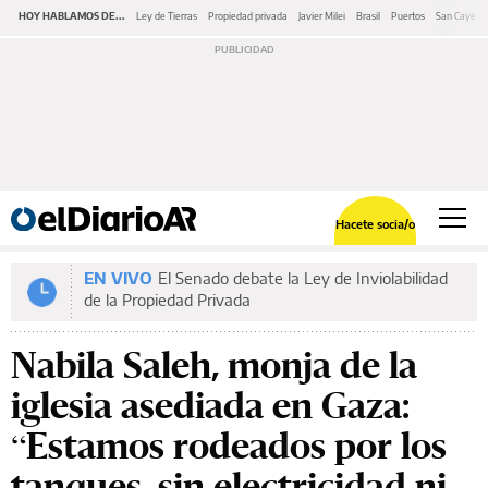
HOY HABLAMOS DE...
Ley de Tierras
Propiedad privada
Javier Milei
Brasil
Puertos
San Cayeta
Hacete socia/o
EN VIVO
El Senado debate la Ley de Inviolabilidad
de la Propiedad Privada
Nabila Saleh, monja de la
iglesia asediada en Gaza:
“Estamos rodeados por los
tanques, sin electricidad ni