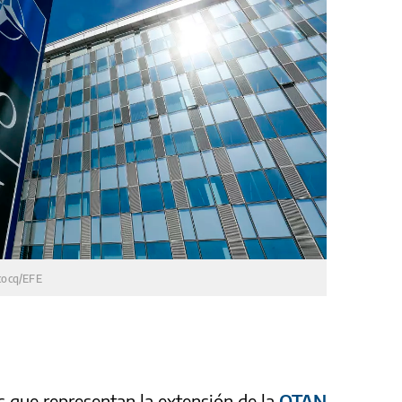
cocq/EFE
s que representan la extensión de la
OTAN