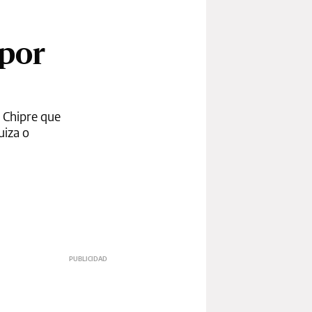
 por
y Chipre que
uiza o