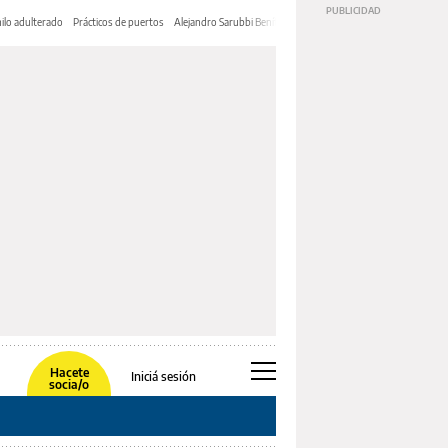
ilo adulterado
Prácticos de puertos
Alejandro Sarubbi Benítez
Hacete
Iniciá sesión
socia/o