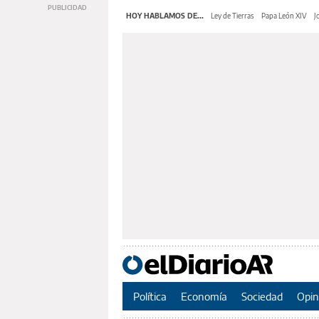
HOY HABLAMOS DE...
Ley de Tierras
Papa León XIV
J
Política
Economía
Sociedad
Opin