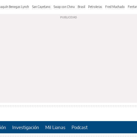
oaquín Benegas Lynch
San Cayetano
Swap con China
Brasil
Petroleras
Fred Machado
Fentan
ión
Investigación
Mil Lianas
Podcast