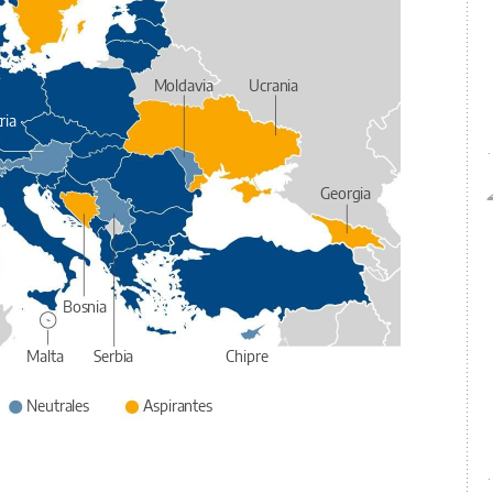
Moldavia
Ucrania
ria
Georgia
Bosnia
Malta
Serbia
Chipre
Neutrales
Aspirantes