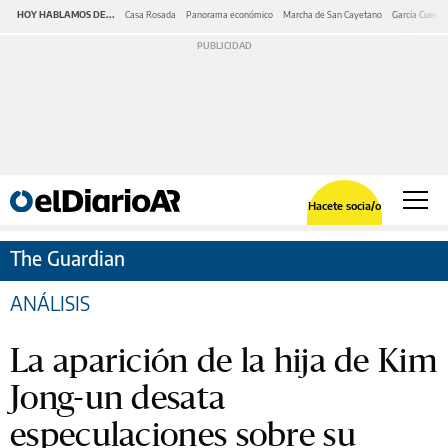
HOY HABLAMOS DE...
Casa Rosada
Panorama económico
Marcha de San Cayetano
García Cuerva
Hacete socia/o
The Guardian
ANÁLISIS
La aparición de la hija de Kim
Jong-un desata
especulaciones sobre su