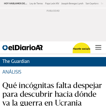
HOY HABLAMOS DE...
Ley de Tierras
Papa León XIV
Joaquín Benegas Lynch
San Cayetano
Swap
Hacete socia/o
The Guardian
ANÁLISIS
Qué incógnitas falta despejar
para descubrir hacia dónde
va la guerra en Ucrania