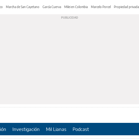
co
Marcha de San Cayetano
García Cuerva
Milei en Colombia
Marcelo Porcel
Propiedad privada
ión
Investigación
Mil Lianas
Podcast