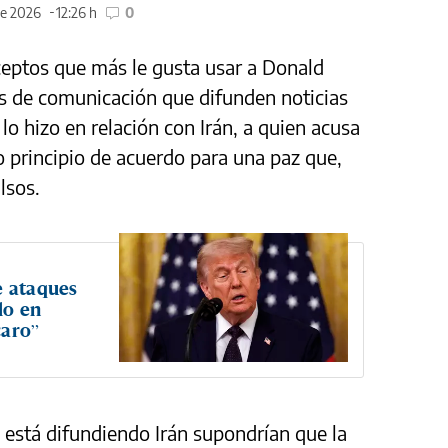
de 2026
12:26 h
0
ceptos que más le gusta usar a Donald
os de comunicación que difunden noticias
 lo hizo en relación con Irán, a quien acusa
o principio de acuerdo para una paz que,
lsos.
e ataques
do en
caro”
e está difundiendo Irán supondrían que la