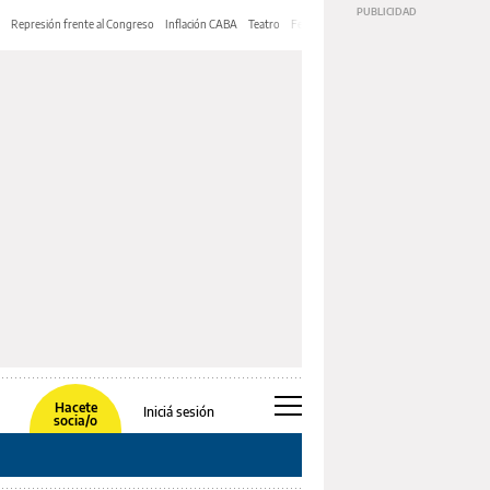
Represión frente al Congreso
Inflación CABA
Teatro
Feria de Editores
Mery Streep
Hacete
Iniciá sesión
socia/o