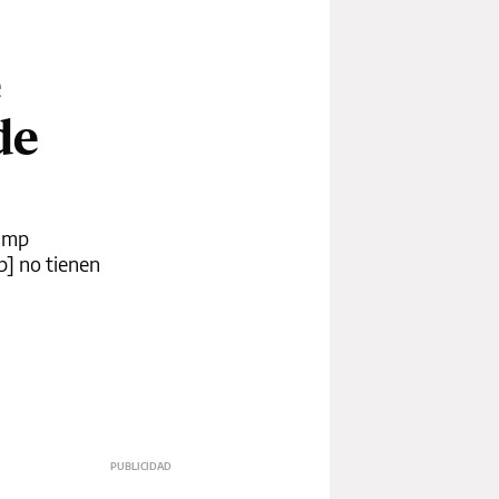
e
de
rump
p] no tienen