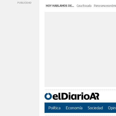
HOY HABLAMOS DE...
Casa Rosada
Panorama económi
Política
Economía
Sociedad
Opin