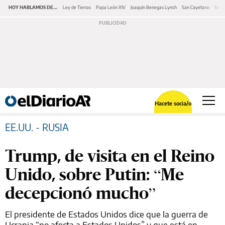
HOY HABLAMOS DE...
Ley de Tierras
Papa León XIV
Joaquín Benegas Lynch
San Cayetano
Swap
Hacete socia/o
EE.UU. - RUSIA
Trump, de visita en el Reino
Unido, sobre Putin: “Me
decepcionó mucho”
El presidente de Estados Unidos dice que la guerra de
Ucrania “no afecta a Estados Unidos” y que está en