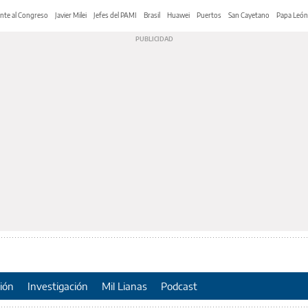
nte al Congreso
Javier Milei
Jefes del PAMI
Brasil
Huawei
Puertos
San Cayetano
Papa León
ión
Investigación
Mil Lianas
Podcast