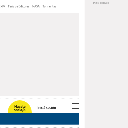
 XIV
Feria de Editores
NASA
Tormentas
Hacete
Iniciá sesión
socia/o