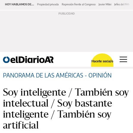
HOY HABLAMOS DE...
Propiedad privada
Represión frente al Congreso
Javier Milei
Jefes del PAMI
Hacete socia/o
PANORAMA DE LAS AMÉRICAS - OPINIÓN
Soy inteligente / También soy
intelectual / Soy bastante
inteligente / También soy
artificial