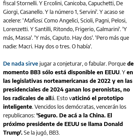
fiscal Stornelli. Y Ercolini, Canicoba, Capuchetti, De
Giorgi, Casanello. Y la número 1, Servini'. Y acaso se
acelere: '
Mafiosi
. Como Angelici, Scioli, Pagni, Pelosi,
Lorenzetti. Y Santilli, Ritondo, Frigerio, Galmarini'. 'Y
más, Massa'. 'Y más, Caputo. Hay dos'. 'Pero más que
nadie: Macri. Hay dos o tres. O había'.
De nada sirve
jugar a conjeturar, o fabular. Porque
de
momento BB3 sólo está disponible en EEUU
. Y
en
las legislativas norteamericanas de 2022 y en las
presidenciales de 2024 ganan los peronistas, no
los radicales de all
á. Esto v
aticinó el prototipo
inteligente
. Vencidos los demócratas, vencerán los
republicanos:
'Seguro. De acá a la China. El
próximo presidente de EEUU se llama Donald
Trump'.
Se la jugó, BB3.