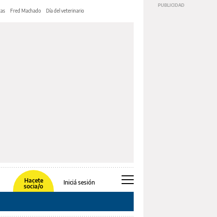
tas
Fred Machado
Día del veterinario
Hacete
Iniciá sesión
socia/o