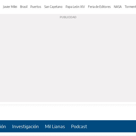
Javier Milei
Brasil
Puertos
San Cayetano
Papa León XIV
Feria de Editores
NASA
Tormen
ión
Investigación
Mil Lianas
Podcast